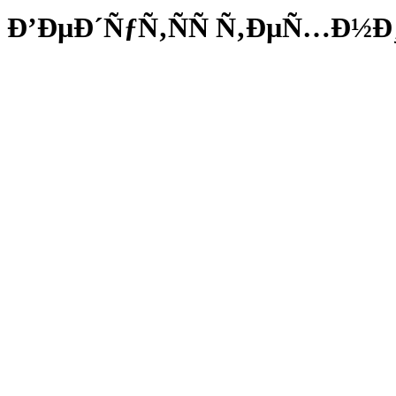
Ð’ÐµÐ´ÑƒÑ‚ÑÑ Ñ‚ÐµÑ…Ð½Ð